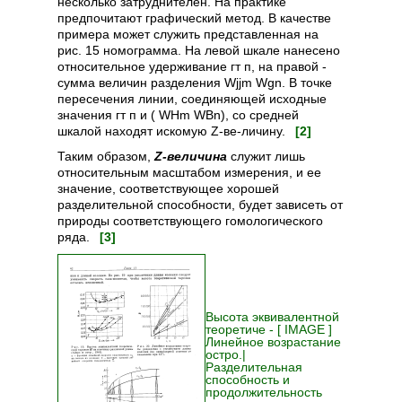
несколько затруднителен. На практике
предпочитают графический метод. В качестве
примера может служить представленная на
рис. 15 номограмма. На левой шкале нанесено
относительное удерживание гт п, на правой -
сумма величин разделения Wjjm Wgn. В точке
пересечения линии, соединяющей исходные
значения гт п и ( WHm WBn), со средней
шкалой находят искомую Z-ве-личину.
[2]
Таким образом,
Z-величина
служит лишь
относительным масштабом измерения, и ее
значение, соответствующее хорошей
разделительной способности, будет зависеть от
природы соответствующего гомологического
ряда.
[3]
Высота эквивалентной
теоретиче - [ IMAGE ]
Линейное возрастание
остро.|
Разделительная
способность и
продолжительность