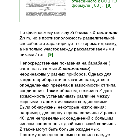
отнесенного к О0 1ПО
формуле ( 80 ].
[8]
По физическому смыслу Zi близко к
Z-величине
Zn
m, но в противоположность разделительной
способности характеризует всю хроматограмму,
а не только участок между рассматриваемыми
пиками / гит.
[9]
Непосредственные показания на барабане (
часто называемые
Z-величинами
)
неодинаковы у разных приборов. Однако для
каждого прибора эти показания находятся в
определенных пределах в зависимости от типа
соединения. Таким образом, величина Z дает
возможность устанавливать различие между
жирными п ароматическими соединениями.
Были обнаружены некоторые исключения:
например, для сероуглерода величина Z равна
40; для непредельных соединений с большим
числом сопряженных двойных связей величины
Z также могут быть больше ожидаемых.
Поэтому приведенное выше правило следует