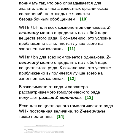
понимать так, что оно оправдывается для
значительного числа известных органических
соединений, но отнюдь не является
безошибочным обобщением.
[10]
WH tr / bH для всех компонентов одинакова,
Z-
величину
можно определять на любой паре
веществ этого ряда. К сожалению, это условие
приближенно выполняется лучше всего на
заполненных колонках.
[11]
WH tr / bn для всех компонентов одинакова,
Z-
величину
можно определять на любой паре
веществ этого ряда. К сожалению, это условие
приближенно выполняется лучше всего на
заполненных колонках.
[12]
В зависимости от вида и характера
рассматриваемого гомологического ряда
получают
разные Z-величины
.
[13]
Если для веществ одного гомологического ряда
WH - постоянная величина, то
Z-величины
также постоянны.
[14]