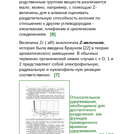
родственным группам веществ различается
мало, можно, например, с помощью Z-
величины для к-алканов оценивать
разделительную способность колонки по
отношению к другим углеводородам -
изоалканам, олефинам и циклическим
соединениям.
[6]
Величина Zr ( aR) аналогична
Z-величине
,
которая была введена Брауном [22] в теории
ароматического замещения. В обычных
терминах органической химии случаи с v О, 1 и
2 представляют собой электрофильную,
радикальную и нуклеофиль-ную реакции
соответственно.
[7]
Относительное
удерживание,
необходимое для
достаточного
разделения, как
функция
приведенного
времени
удерживания,