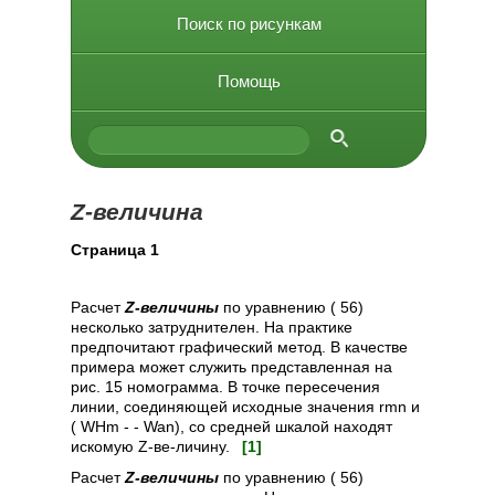
Поиск по рисункам
Помощь
Z-величина
Cтраница 1
Расчет
Z-величины
по уравнению ( 56)
несколько затруднителен. На практике
предпочитают графический метод. В качестве
примера может служить представленная на
рис. 15 номограмма. В точке пересечения
линии, соединяющей исходные значения rmn и
( WHm - - Wan), со средней шкалой находят
искомую Z-ве-личину.
[1]
Расчет
Z-величины
по уравнению ( 56)